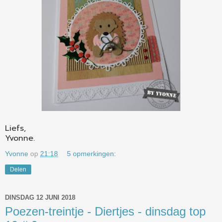
Liefs,
Yvonne.
Yvonne
op
21:18
5 opmerkingen:
Delen
DINSDAG 12 JUNI 2018
Poezen-treintje - Diertjes - dinsdag top