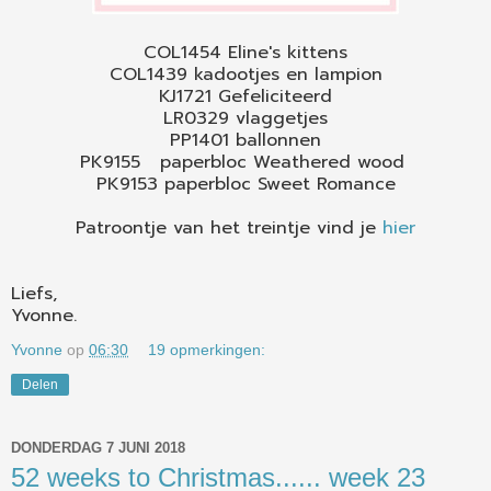
COL1454 Eline's kittens
COL1439 kadootjes en lampion
KJ1721 Gefeliciteerd
LR0329 vlaggetjes
PP1401 ballonnen
PK9155 paperbloc Weathered wood
PK9153 paperbloc Sweet Romance
Patroontje van het treintje vind je
hier
Liefs,
Yvonne.
Yvonne
op
06:30
19 opmerkingen:
Delen
DONDERDAG 7 JUNI 2018
52 weeks to Christmas...... week 23