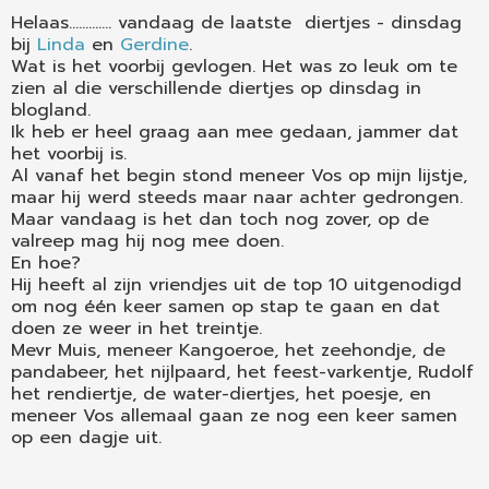
Helaas............. vandaag de laatste diertjes - dinsdag
bij
Linda
en
Gerdine
.
Wat is het voorbij gevlogen. Het was zo leuk om te
zien al die verschillende diertjes op dinsdag in
blogland.
Ik heb er heel graag aan mee gedaan, jammer dat
het voorbij is.
Al vanaf het begin stond meneer Vos op mijn lijstje,
maar hij werd steeds maar naar achter gedrongen.
Maar vandaag is het dan toch nog zover, op de
valreep mag hij nog mee doen.
En hoe?
Hij heeft al zijn vriendjes uit de top 10 uitgenodigd
om nog één keer samen op stap te gaan en dat
doen ze weer in het treintje.
Mevr Muis, meneer Kangoeroe, het zeehondje, de
pandabeer, het nijlpaard, het feest-varkentje, Rudolf
het rendiertje, de water-diertjes, het poesje, en
meneer Vos allemaal gaan ze nog een keer samen
op een dagje uit.