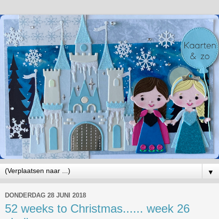
▼
DONDERDAG 28 JUNI 2018
52 weeks to Christmas...... week 26