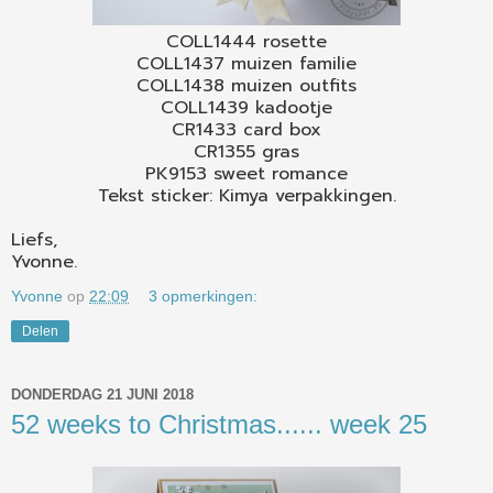
COLL1444 rosette
COLL1437 muizen familie
COLL1438 muizen outfits
COLL1439 kadootje
CR1433 card box
CR1355 gras
PK9153 sweet romance
Tekst sticker: Kimya verpakkingen.
Liefs,
Yvonne.
Yvonne
op
22:09
3 opmerkingen:
Delen
DONDERDAG 21 JUNI 2018
52 weeks to Christmas...... week 25